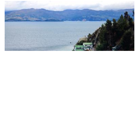
Nacionales
Lago de Tota y Playa Blanca,
Boyacá: ¿cómo llegar y qué hacer?
¿Viajas a este mágico lugar de Boyacá y no sabes dónde
quedarte o qué hacer? Descubre todo en este artículo.
READ MORE